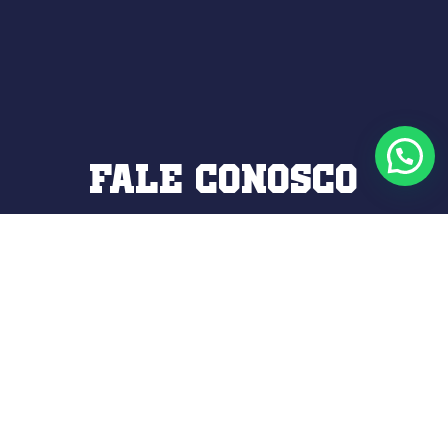
Fale conosco
Ficou com alguma dúvida?
Entre em
contato
ou
agende uma visita
!
Endereço
Av. Universitária, 3 – Km 3,5 – Cidade Universitária,
Anápolis GO, 75083-515, Brasil
E-mail