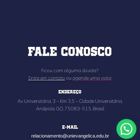
Fale conosco
Ficou com alguma dúvida?
Entre em
contato
ou
agende uma visita
!
Endereço
Av. Universitária, 3 – Km 3,5 – Cidade Universitária,
Anápolis GO, 75083-515, Brasil
E-mail
relacionamento@unievangelica.edu.br