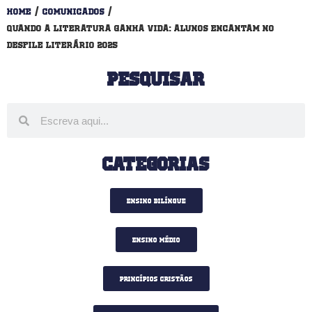
Home
/
Comunicados
/
Quando a literatura ganha vida: alunos encantam no
Desfile Literário 2025
Pesquisar
Categorias
Ensino Bilíngue
Ensino Médio
Princípios Cristãos