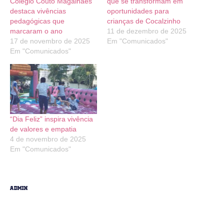
Colégio Couto Magalhães
que se transformam em
destaca vivências
oportunidades para
pedagógicas que
crianças de Cocalzinho
marcaram o ano
11 de dezembro de 2025
17 de novembro de 2025
Em "Comunicados"
Em "Comunicados"
“Dia Feliz” inspira vivência
de valores e empatia
4 de novembro de 2025
Em "Comunicados"
admin